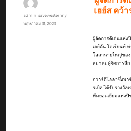
ผู้จัดการด
เฮย์ส คว้า
ผู้
admin_savewesternny
เขียน
เขียน
พฤษภาคม 31, 2023
เมื่อ
ผู้จัดการดีเด่นแห่ง
เลย์ตัน โอเรียนท์ ท่
โอลานายใหญ่ของแมน
สมาคมผู้จัดการลีก
กวาร์ดิโอลาซึ่งพาซ
รเบิล ได้รับรางวัลเซ
ทีมยอดเยี่ยมแห่งปีข