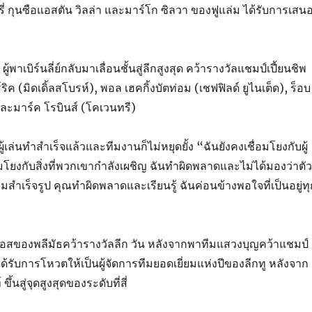
มรี่ กุนซือแอสตัน วิลล่า และมาร์โก ซิลวา ของฟูแล่ม ได้รับการเสน
้พาเบิร์นลี่ย์กลับมาเลื่อนชั้นสู่ลีกสูงสุด คว้ารางวัลแชมป์เปี้ยนชิพ
ิค (มิดเดิ้ลสโบรห์), พอล เฮคกิ้งบัตท่อม (เชฟฟิลด์ ยูไนเต็ด), ร็อบ
) และมาร์ค โรบินส์ (โคเวนทรี)
ู้เล่นทำสำเร็จแล้วและทีมงานก็ไม่หยุดยั้ง “ฉันยังคงเชื่อมโยงกับผู้
ชื่อมโยงกับสิ่งที่พวกเขากำลังเผชิญ ฉันทำผิดพลาดและไม่ได้มองว่าตัว
สำเร็จรูป คุณทำผิดพลาดและเรียนรู้ ฉันค่อนข้างพอใจที่เป็นอยู่ทุ
 บอสของพลีมัธคว้ารางวัลลีก วัน หลังจากพาทีมแสวงบุญคว้าแชมป์
ได้รับการโหวตให้เป็นผู้จัดการทีมยอดเยี่ยมแห่งปีของลีกทู หลังจาก
ขึ้นสู่จุดสูงสุดของระดับที่สี่