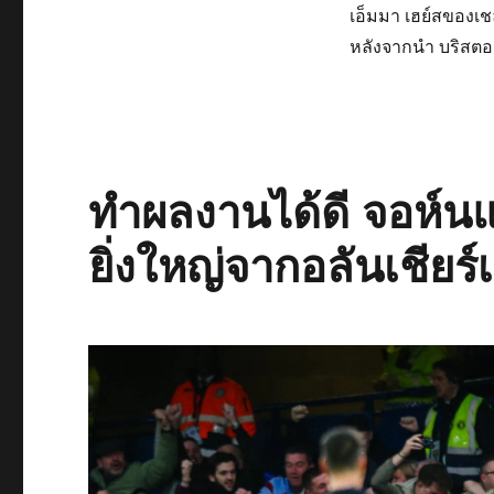
เอ็มมา เฮย์สของเชล
หลังจากนำ บริสตอล 
ทำผลงานได้ดี จอห์นแ
ยิ่งใหญ่จากอลันเชียร์เ