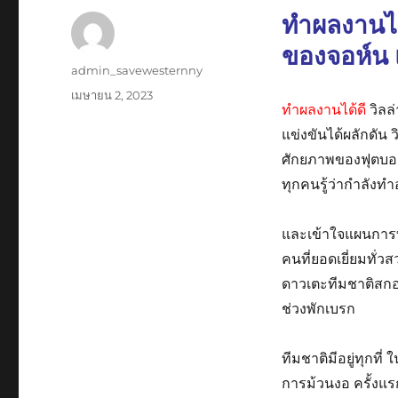
ทำผลงานได้
ของจอห์น 
ผู้
admin_savewesternny
เขียน
เขียน
เมษายน 2, 2023
ทำผลงานได้ดี
วิลล่
เมื่อ
แข่งขันได้ผลักดัน ว
ศักยภาพของฟุตบอลยุ
ทุกคนรู้ว่ากำลังทำ
และเข้าใจแผนการที
คนที่ยอดเยี่ยมทั่ว
ดาวเตะทีมชาติสกอ
ช่วงพักเบรก
ทีมชาติมีอยู่ทุกที่
การม้วนงอ ครั้งแ