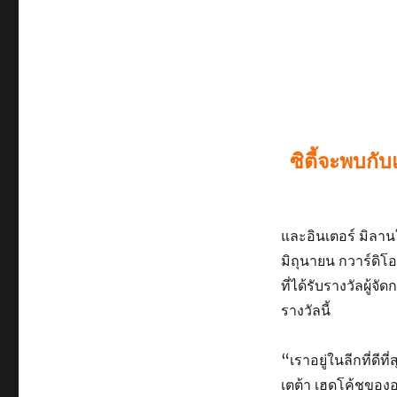
ซิตี้จะพบกั
และอินเตอร์ มิลานใ
มิถุนายน กวาร์ดิโ
ที่ได้รับรางวัลผู้จั
รางวัลนี้
“เราอยู่ในลีกที่ดี
เตต้า เฮดโค้ชของอา