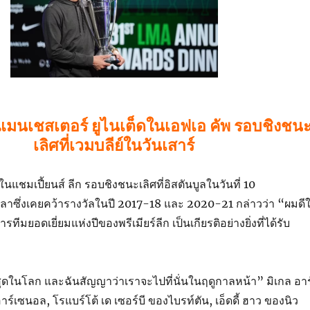
บแมนเชสเตอร์ ยูไนเต็ดในเอฟเอ คัพ รอบชิงชน
เลิศที่เวมบลีย์ในวันเสาร์
นแชมเปี้ยนส์ ลีก รอบชิงชนะเลิศที่อิสตันบูลในวันที่ 10
อลาซึ่งเคยคว้ารางวัลในปี 2017-18 และ 2020-21 กล่าวว่า “ผมดี
ดการทีมยอดเยี่ยมแห่งปีของพรีเมียร์ลีก เป็นเกียรติอย่างยิ่งที่ได้รับ
ที่สุดในโลก และฉันสัญญาว่าเราจะไปที่นั่นในฤดูกาลหน้า” มิเกล อาร
ร์เซนอล, โรแบร์โต้ เด เซอร์บี ของไบรท์ตัน, เอ็ดดี้ ฮาว ของนิว