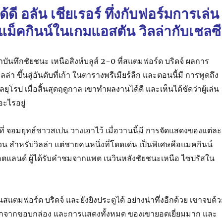
ดี อลัน เชียเรอร์ ทึ่งกับฟอร์มการเล่น
แม็คกินน์ในเกมแอสตัน วิลล่ากับเชลซี
าบันทึกชัยชนะ เหนือสิงห์บลูส์ 2-0 ที่สแตมฟอร์ด บริดจ์ ผลการ
ิลล่า ขึ้นสู่อันดับที่เก้า ในตารางพรีเมียร์ลีก และตอนนี้มี การพูดถึง
โรป เมื่อสิ้นสุดฤดูกาล เขาทำผลงานได้ดี และเห็นได้ชัดว่าผู้เล่น
อะไรอยู่
่ จอมยุทธ์ชาวสเปน วางเอาไว้ เมื่อวานนี้มี การจัดแสดงของแต่ละ
สวน สำหรับวิลล่า แต่ชายคนหนึ่งที่โดดเด่น เป็นพิเศษคือแมคกินน์
ตแลนด์ ผู้ได้รับคำชมจากแพต เนวินหลังชัยชนะเหนือ ไซปรัสใน
 ในสแตมฟอร์ด บริดจ์ และยังยิงประตูได้ อย่างน่าทึ่งอีกด้วย เขาจบด้
รกจากขอบกล่อง และการแสดงทั้งหมด ของเขายอดเยี่ยมมาก และ