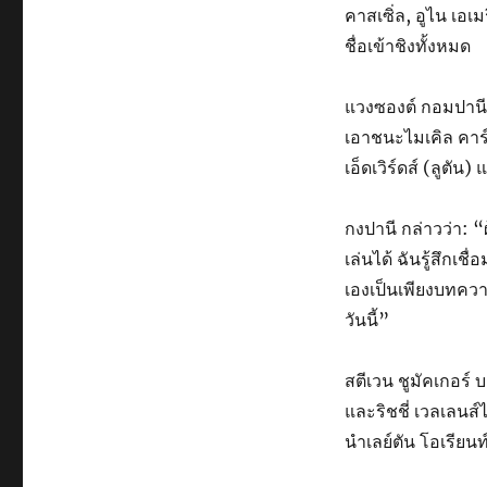
คาสเซิ่ล, อูไน เอเ
ชื่อเข้าชิงทั้งหมด
แวงซองต์ กอมปานี ผู
เอาชนะไมเคิล คาร์ร
เอ็ดเวิร์ดส์ (ลูตัน
กงปานี กล่าวว่า: “ผ
เล่นได้ ฉันรู้สึกเ
เองเป็นเพียงบทความ
วันนี้”
สตีเวน ชูมัคเกอร์
และริชชี่ เวลเลนส์
นำเลย์ตัน โอเรียนท์ 