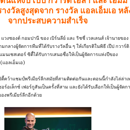
ีเด่นแห่งปี เป๊ป กวาร์ดิโอลา และ เอ็มม
รางวัลสูงสุดจาก รางวัล แอลเอ็มเอ หลั
จากประสบความสำเร็จ
ปี แวงซองต์ กอมปานี ของ เบิร์นลีย์ และ ริชชี่ เวลเลนส์ เจ้านายของ
ามกลางผู้จัดการทีมที่ได้รับรางวัลอื่น ๆ ให้เกียรติในพิธี เป๊ป กวาร์ดิ
เชสเตอร์ ซิตี้ได้รับการเสนอชื่อให้เป็นผู้จัดการแห่งปีของ
 (แอลเอ็มเอ)
ิตี้คว้าแชมป์พรีเมียร์ลีกสมัยที่สามติดต่อกันและตอนนี้กำลังไล่ล่าเ
อร์อเล็กซ์ เฟอร์กูสันเป็นครั้งที่สาม และยังได้รับเลือกให้เป็นผู้จัดก
องพรีเมียร์ลีกอีกด้วย